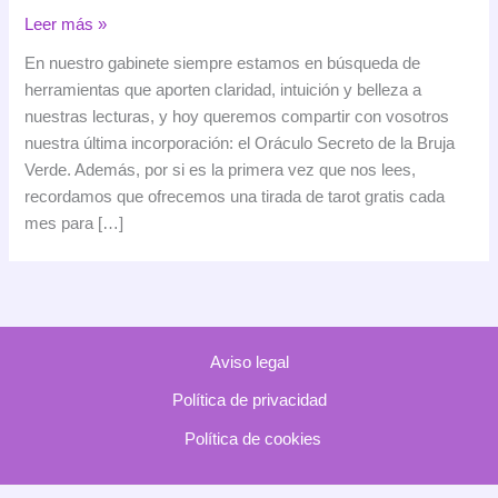
Hemos
Leer más »
incorporado
En nuestro gabinete siempre estamos en búsqueda de
el
herramientas que aporten claridad, intuición y belleza a
Oráculo
nuestras lecturas, y hoy queremos compartir con vosotros
Secreto
nuestra última incorporación: el Oráculo Secreto de la Bruja
de
Verde. Además, por si es la primera vez que nos lees,
la
recordamos que ofrecemos una tirada de tarot gratis cada
Bruja
mes para […]
Verde
y
estamos
enamoradas
de
Aviso legal
su
energía
Política de privacidad
Política de cookies