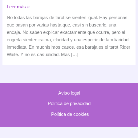
Por
Leer más »
qué
No todas las barajas de tarot se sienten igual. Hay personas
algunas
que pasan por varias hasta que, casi sin buscarlo, una
personas
encaja. No saben explicar exactamente qué ocurre, pero al
conectan
cogerla sienten calma, claridad y una especie de familiaridad
antes
inmediata. En muchísimos casos, esa baraja es el tarot Rider
con
Waite. Y no es casualidad. Más […]
el
tarot
Rider
Waite
que
Aviso legal
con
cualquier
Política de privacidad
otra
Política de cookies
baraja