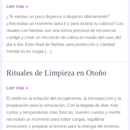
Ritual
Leer más »
de
¿Te sientes un poco dispersa o disperso últimamente?
hierbas
¿Necesitas un momento para ti y para aclarar tu cabeza? Los
para
rituales con hierbas son una forma preciosa de reconectar
protección
contigo y crear un rinconcito de calma en medio del caos del
y
día a día. Este ritual de hierbas para protección y claridad
claridad
mental no es magia […]
mental:
guía
práctica
Rituales de Limpieza en Otoño
y
sencilla
Rituales
Leer más »
de
El otoño es la estación del recogimiento, la introspección y la
Limpieza
preparación para la renovación. Con la llegada de días más
en
cortos y temperaturas más frescas, nuestro cuerpo y mente
Otoño
necesitan un momento para soltar cargas, equilibrar
emociones y preparar el terreno para la energía del invierno.