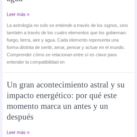
las
fechas
Compatibilidad
Leer más »
entre
La astrología no solo se entiende a través de los signos, sino
los
también a través de los cuatro elementos que los gobiernan:
elementos
fuego, tierra, aire y agua. Cada elemento representa una
del
forma distinta de sentir, amar, pensar y actuar en el mundo.
zodiaco:
Comprender cómo se relacionan entre sí es clave para
fuego,
entender la compatibilidad en
tierra,
aire
y
Un gran acontecimiento astral y su
agua
impacto energético: por qué este
momento marca un antes y un
después
Un
Leer más »