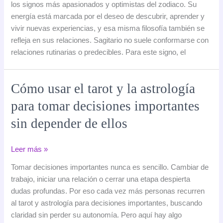
los signos más apasionados y optimistas del zodiaco. Su
amor:
energía está marcada por el deseo de descubrir, aprender y
cómo
vivir nuevas experiencias, y esa misma filosofía también se
ama
refleja en sus relaciones. Sagitario no suele conformarse con
este
relaciones rutinarias o predecibles. Para este signo, el
signo
y
con
Cómo usar el tarot y la astrología
quién
para tomar decisiones importantes
es
más
sin depender de ellos
compatible
Cómo
Leer más »
usar
Tomar decisiones importantes nunca es sencillo. Cambiar de
el
trabajo, iniciar una relación o cerrar una etapa despierta
tarot
dudas profundas. Por eso cada vez más personas recurren
y
al tarot y astrología para decisiones importantes, buscando
la
claridad sin perder su autonomía. Pero aquí hay algo
astrología