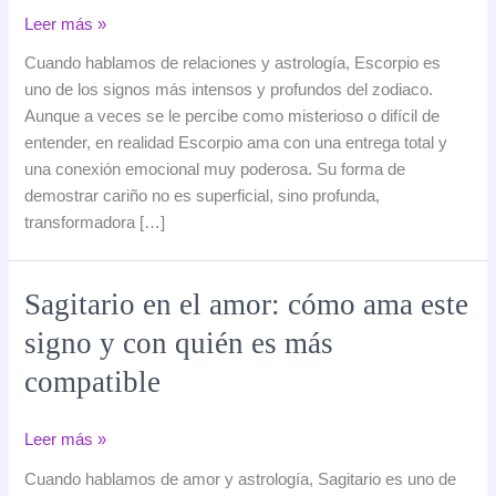
Escorpio
Leer más »
en
Cuando hablamos de relaciones y astrología, Escorpio es
el
uno de los signos más intensos y profundos del zodiaco.
amor:
Aunque a veces se le percibe como misterioso o difícil de
cómo
entender, en realidad Escorpio ama con una entrega total y
ama
una conexión emocional muy poderosa. Su forma de
este
demostrar cariño no es superficial, sino profunda,
signo
transformadora […]
y
con
quién
Sagitario en el amor: cómo ama este
es
signo y con quién es más
más
compatible
compatible
Sagitario
Leer más »
en
Cuando hablamos de amor y astrología, Sagitario es uno de
el