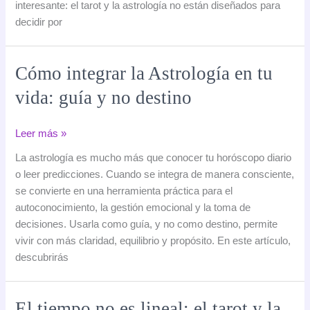
interesante: el tarot y la astrología no están diseñados para
para
decidir por
tomar
decisiones
importantes
Cómo integrar la Astrología en tu
sin
vida: guía y no destino
depender
de
ellos
Cómo
Leer más »
integrar
La astrología es mucho más que conocer tu horóscopo diario
la
o leer predicciones. Cuando se integra de manera consciente,
Astrología
se convierte en una herramienta práctica para el
en
autoconocimiento, la gestión emocional y la toma de
tu
decisiones. Usarla como guía, y no como destino, permite
vida:
vivir con más claridad, equilibrio y propósito. En este artículo,
guía
descubrirás
y
no
destino
El tiempo no es lineal: el tarot y la