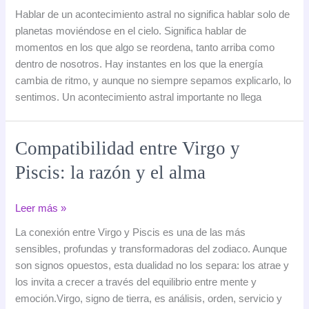
gran
Hablar de un acontecimiento astral no significa hablar solo de
acontecimiento
planetas moviéndose en el cielo. Significa hablar de
astral
momentos en los que algo se reordena, tanto arriba como
y
dentro de nosotros. Hay instantes en los que la energía
su
cambia de ritmo, y aunque no siempre sepamos explicarlo, lo
impacto
sentimos. Un acontecimiento astral importante no llega
energético:
por
qué
Compatibilidad entre Virgo y
este
Piscis: la razón y el alma
momento
marca
un
Compatibilidad
Leer más »
antes
entre
La conexión entre Virgo y Piscis es una de las más
y
Virgo
sensibles, profundas y transformadoras del zodiaco. Aunque
un
y
son signos opuestos, esta dualidad no los separa: los atrae y
después
Piscis:
los invita a crecer a través del equilibrio entre mente y
la
emoción.Virgo, signo de tierra, es análisis, orden, servicio y
razón