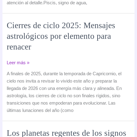
atención al detalle.Piscis, signo de agua,
y
el
alma
Cierres de ciclo 2025: Mensajes
astrológicos por elemento para
renacer
Cierres
Leer más »
de
A finales de 2025, durante la temporada de Capricornio, el
ciclo
cielo nos invita a revisar lo vivido este año y preparar la
2025:
llegada de 2026 con una energía más clara y alineada. En
Mensajes
astrología, los cierres de ciclo no son finales rígidos, sino
astrológicos
transiciones que nos empoderan para evolucionar. Las
por
últimas lunaciones del año (como
elemento
para
renacer
Los planetas regentes de los signos