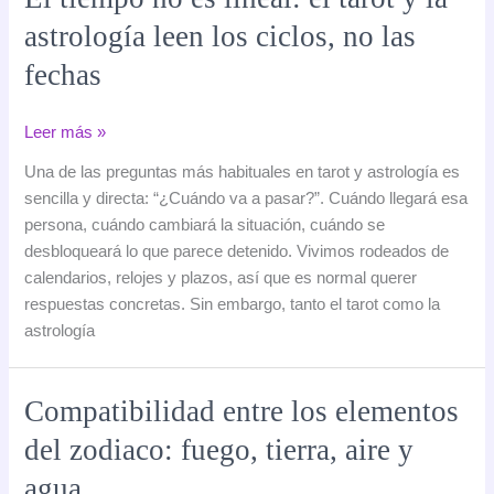
astrología leen los ciclos, no las
fechas
El
Leer más »
tiempo
Una de las preguntas más habituales en tarot y astrología es
no
sencilla y directa: “¿Cuándo va a pasar?”. Cuándo llegará esa
es
persona, cuándo cambiará la situación, cuándo se
lineal:
desbloqueará lo que parece detenido. Vivimos rodeados de
el
calendarios, relojes y plazos, así que es normal querer
tarot
respuestas concretas. Sin embargo, tanto el tarot como la
y
astrología
la
astrología
leen
Compatibilidad entre los elementos
los
del zodiaco: fuego, tierra, aire y
ciclos,
no
agua