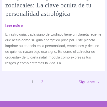
zodiacales: La clave oculta de tu
personalidad astrológica
Los
Leer más »
planetas
En astrología, cada signo del zodiaco tiene un planeta regente
regentes
que actúa como su guía energético principal. Este planeta
de
imprime su esencia en la personalidad, emociones y destino
los
de quienes nacen bajo ese signo. Es como el «director de
signos
orquesta» de tu carta natal: modula cómo expresas tus
zodiacales:
rasgos y cómo enfrentas la vida. La
La
clave
oculta
1
2
Siguiente
→
de
tu
personalidad
astrológica