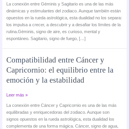
entre
La conexión entre Géminis y Sagitario es una de las más
Géminis
dinámicas y estimulantes del zodiaco. Aunque también están
y
opuestos en la rueda astrológica, esta dualidad no los separa:
Sagitario:
los impulsa a crecer, a descubrir y a desafiar los límites de la
el
rutina.Géminis, signo de aire, es curioso, mental y
viajero
espontáneo. Sagitario, signo de fuego, […]
y
el
explorador
Compatibilidad entre Cáncer y
Capricornio: el equilibrio entre la
emoción y la estabilidad
Compatibilidad
Leer más »
entre
La conexión entre Cáncer y Capricornio es una de las más
Cáncer
equilibradas y enriquecedoras del zodiaco. Aunque son
y
signos opuestos en la rueda astrológica, esta dualidad los
Capricornio:
complementa de una forma mágica. Cáncer, signo de agua,