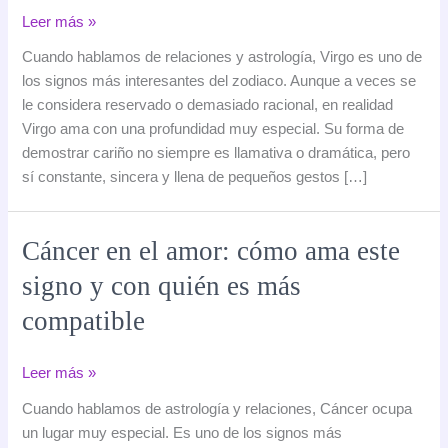
Virgo
Leer más »
en
Cuando hablamos de relaciones y astrología, Virgo es uno de
el
los signos más interesantes del zodiaco. Aunque a veces se
amor:
le considera reservado o demasiado racional, en realidad
cómo
Virgo ama con una profundidad muy especial. Su forma de
ama
demostrar cariño no siempre es llamativa o dramática, pero
este
sí constante, sincera y llena de pequeños gestos […]
signo
y
con
Cáncer en el amor: cómo ama este
quién
signo y con quién es más
es
más
compatible
compatible
Cáncer
Leer más »
en
Cuando hablamos de astrología y relaciones, Cáncer ocupa
el
un lugar muy especial. Es uno de los signos más
amor: