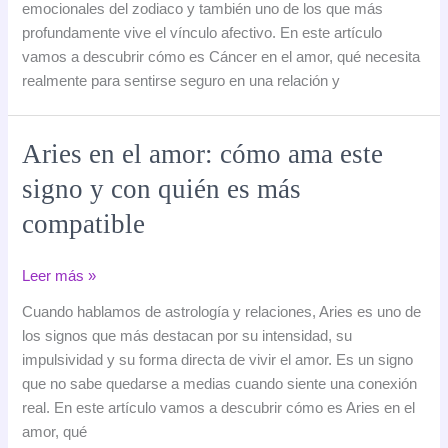
emocionales del zodiaco y también uno de los que más
cómo
profundamente vive el vínculo afectivo. En este artículo
ama
vamos a descubrir cómo es Cáncer en el amor, qué necesita
este
realmente para sentirse seguro en una relación y
signo
y
con
Aries en el amor: cómo ama este
quién
signo y con quién es más
es
más
compatible
compatible
Aries
Leer más »
en
Cuando hablamos de astrología y relaciones, Aries es uno de
el
los signos que más destacan por su intensidad, su
amor:
impulsividad y su forma directa de vivir el amor. Es un signo
cómo
que no sabe quedarse a medias cuando siente una conexión
ama
real. En este artículo vamos a descubrir cómo es Aries en el
este
amor, qué
signo