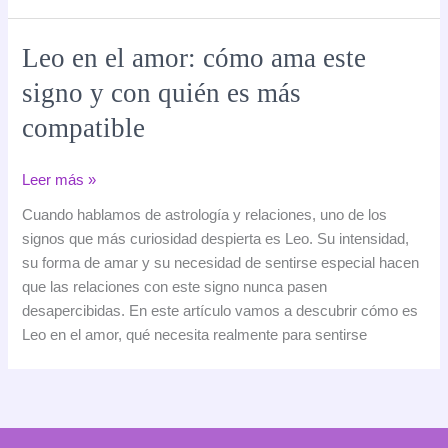
y
con
Leo en el amor: cómo ama este
quién
signo y con quién es más
es
más
compatible
compatible
Leo
Leer más »
en
Cuando hablamos de astrología y relaciones, uno de los
el
signos que más curiosidad despierta es Leo. Su intensidad,
amor:
su forma de amar y su necesidad de sentirse especial hacen
cómo
que las relaciones con este signo nunca pasen
ama
desapercibidas. En este artículo vamos a descubrir cómo es
este
Leo en el amor, qué necesita realmente para sentirse
signo
y
con
quién
es