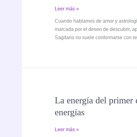
Sagitario
Leer más »
en
Cuando hablamos de amor y astrología
el
marcada por el deseo de descubrir, apr
amor:
Sagitario no suele conformarse con rel
cómo
ama
este
signo
y
con
quién
La energía del primer
es
más
energías
compatible
La
Leer más »