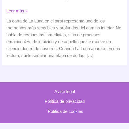
La
Leer más »
Luna
La carta de La Luna en el tarot representa uno de los
en
momentos más sensibles y profundos del camino interior. No
el
habla de respuestas inmediatas, sino de procesos
tarot:
emocionales, de intuición y de aquello que se mueve en
significado,
silencio dentro de nosotros. Cuando La Luna aparece en una
simbolismo
lectura, suele señalar una etapa de dudas, […]
e
interpretación
Aviso legal
Política de privacidad
Política de cookies