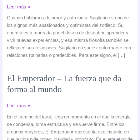
Sagitario
Leer más »
en
Cuando hablamos de amor y astrología, Sagitario es uno de
el
los signos más apasionados y optimistas del zodiaco. Su
amor:
energía está marcada por el deseo de descubrir, aprender y
cómo
vivir nuevas experiencias, y esa misma filosofía también se
ama
refleja en sus relaciones. Sagitario no suele conformarse con
este
relaciones rutinarias o predecibles. Para este signo, el […]
signo
y
con
El Emperador – La fuerza que da
quién
forma al mundo
es
más
compatible
El
Leer más »
Emperador
En el camino del tarot, llega un momento en el que la energía
–
se condensa, toma estructura y se vuelve firme. Entre los
La
arcanos mayores, El Emperador representa ese instante en
fuerza
que la vida pide orden, claridad y propósito. Es el arquetipo de