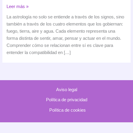
Compatibilidad
Leer más »
entre
La astrología no solo se entiende a través de los signos, sino
los
también a través de los cuatro elementos que los gobiernan:
elementos
fuego, tierra, aire y agua. Cada elemento representa una
del
forma distinta de sentir, amar, pensar y actuar en el mundo.
zodiaco:
Comprender cómo se relacionan entre sí es clave para
fuego,
entender la compatibilidad en […]
tierra,
aire
y
agua
Aviso legal
Política de privacidad
Política de cookies