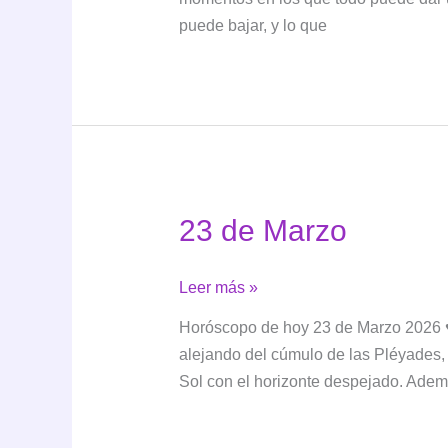
la
puede bajar, y lo que
Fortuna
en
el
tarot:
significado,
simbolismo
e
23 de Marzo
interpretación
23
Leer más »
de
Horóscopo de hoy 23 de Marzo 2026 ♥️
Marzo
alejando del cúmulo de las Pléyades, 
Sol con el horizonte despejado. Adem