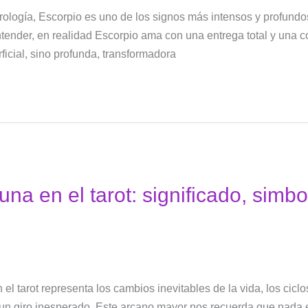
ología, Escorpio es uno de los signos más intensos y profundo
entender, en realidad Escorpio ama con una entrega total y un
ficial, sino profunda, transformadora
na en el tarot: significado, simb
el tarot representa los cambios inevitables de la vida, los cicl
n giro inesperado. Este arcano mayor nos recuerda que nada e