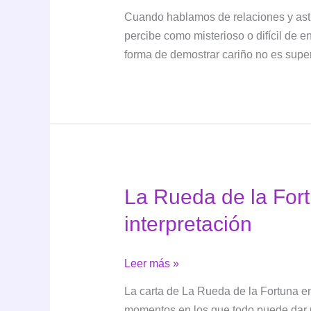
en
Cuando hablamos de relaciones y astr
el
percibe como misterioso o difícil de 
amor:
forma de demostrar cariño no es super
cómo
ama
este
signo
y
con
quién
La Rueda de la Fortu
es
más
interpretación
compatible
La
Leer más »
Rueda
La carta de La Rueda de la Fortuna en 
de
momentos en los que todo puede dar u