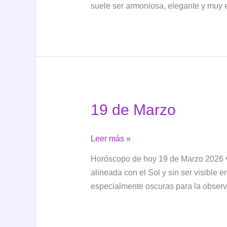
suele ser armoniosa, elegante y muy e
cómo
ama
este
signo
y
con
quién
19 de Marzo
es
más
compatible
19
Leer más »
de
Horóscopo de hoy 19 de Marzo 2026 ♥
Marzo
alineada con el Sol y sin ser visible 
especialmente oscuras para la observ