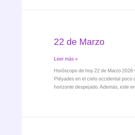
22 de Marzo
22
Leer más »
de
Horóscopo de hoy 22 de Marzo 2026 ♥️
Marzo
Pléyades en el cielo occidental poco 
horizonte despejado. Además, este enc