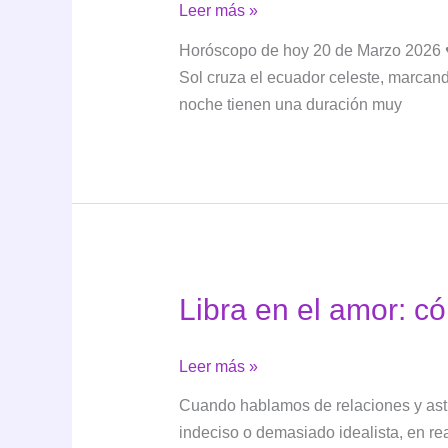
20
Leer más »
de
Horóscopo de hoy 20 de Marzo 2026 ♥️
Marzo
Sol cruza el ecuador celeste, marcando
noche tienen una duración muy
Libra en el amor: c
Libra
Leer más »
en
Cuando hablamos de relaciones y astr
el
indeciso o demasiado idealista, en re
amor: